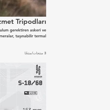
zmet Tripodları
urulum gerektiren askeri ve
meralar, taşınabilir termal
 optik sistemler için ideal
dan kolayca taşınabilir ve
3 منتجات/منتجًا
 sağlayan tasarımı, hassas
venilir performans sunar.