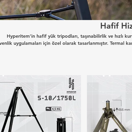
Hafif Hi
Hyperitem’in hafif yük tripodları, taşınabilirlik ve hızlı k
venlik uygulamaları için özel olarak tasarlanmıştır. Termal ka
stemler, lazer işaretleyiciler, gece görüş cihazları ve kompakt
çözümler sunar. Hafif yapısı sayesinde tek personel tarafın
kurulum süresi minimuma indirilir. Yüksek stabilizasyon
hedefleme ve net görüntüleme gerektiren görevlerde gü