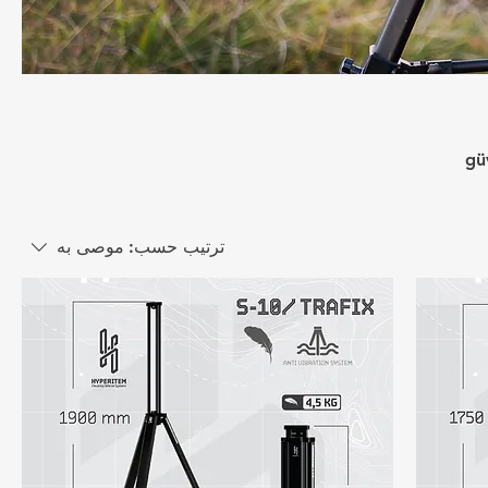
gü
si
ترتيب حسب:
موصى به