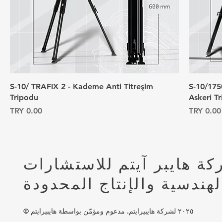
S-10/ TRAFIX 2 - Kademe Anti Titreşim
S-10/175
Tripodu
Askeri T
السعر
السعر
ة هايبر آيتم للاستشارات
لهندسية والإنتاج المحدودة
© ٢٠٢٥ لشركة هايبيرايتم. مدعوم ومؤمّن بواسطة هايبيرايتم