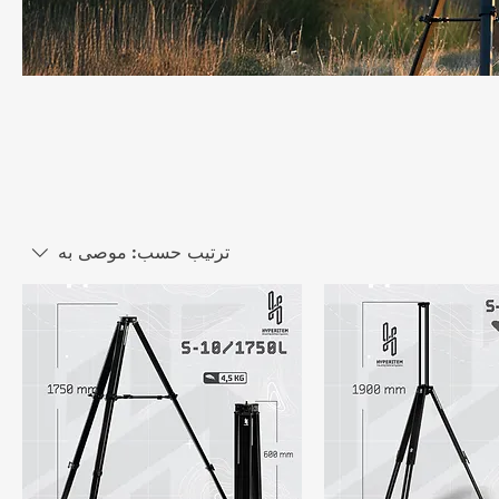
c
ترتيب حسب:
موصى به