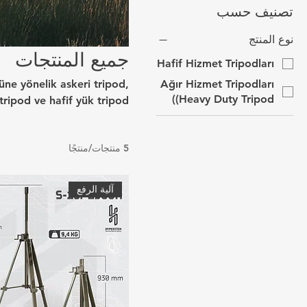
تصنيف حسب
نوع المنتج
جميع المنتجات
Hafif Hizmet Tripodları
ne yönelik askeri tripod,
Ağır Hizmet Tripodları
(Heavy Duty Tripod)
 tripod ve hafif yük tripod
bilizasyon için tasarlanan
ar sistemleri ve ağır optik
5 منتجات/منتجًا
ay taşınma için ergonomik
um dayanıklılık sağlayacak
rmal kameralar, lazer işare
آلية الرفع