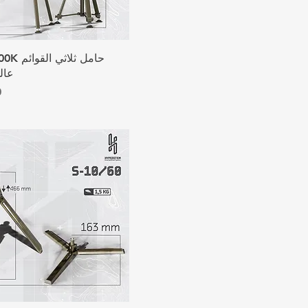
عال
ا