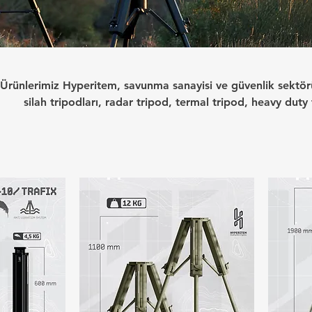
Ürünlerimiz Hyperitem, savunma sanayisi ve güvenlik sektörü
silah tripodları, radar tripod, termal tripod, heavy duty
çözümleri sunar. Hızlı kurulum, kolay taşınma ve yüksek sta
tripodlarımız; termal kameralar, lazer işaretleyiciler, rad
ihazlarTüm tripod sistemlerimiz, sahada hızlı kurulum ve kol
olarak tasarlanmış, zorlu arazi ve iklim koşullarında maksim
şekilde üretilmiştir. Hafif taşınabilir modellerimiz; te