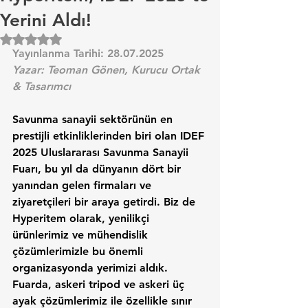
Yerini Aldı!
5 üzerinden NaN yıldız
Yayınlanma Tarihi: 
28.07.2025
Yazar: Teoman Gönen, Kurucu Ortak 
& Tasarımcı
Savunma sanayii sektörünün en 
prestijli etkinliklerinden biri olan 
IDEF 
2025 Uluslararası Savunma Sanayii 
Fuarı
, bu yıl da dünyanın dört bir 
yanından gelen firmaları ve 
ziyaretçileri bir araya getirdi. Biz de 
Hyperitem
 olarak, yenilikçi 
ürünlerimiz ve mühendislik 
çözümlerimizle bu önemli 
organizasyonda yerimizi aldık.
Fuarda, 
askeri tripod
 ve 
askeri üç 
ayak
 çözümlerimiz ile özellikle 
sınır 