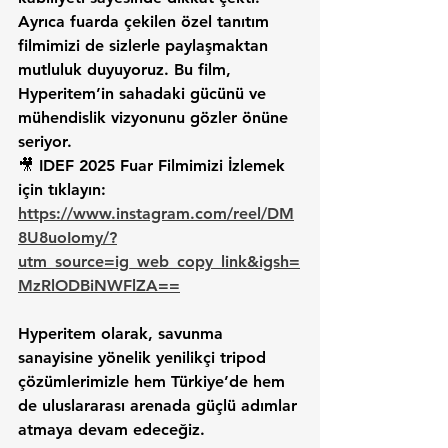
Ayrıca fuarda çekilen özel tanıtım 
filmimizi de sizlerle paylaşmaktan 
mutluluk duyuyoruz. Bu film, 
Hyperitem’in sahadaki gücünü ve 
mühendislik vizyonunu gözler önüne 
seriyor.
🎥 
IDEF 2025 Fuar Filmimizi İzlemek 
için tıklayın:
https://www.instagram.com/reel/DM
8U8uoIomy/?
utm_source=ig_web_copy_link&igsh=
MzRlODBiNWFlZA==
Hyperitem olarak, savunma 
sanayisine yönelik yenilikçi tripod 
çözümlerimizle hem Türkiye’de hem 
de uluslararası arenada güçlü adımlar 
atmaya devam edeceğiz.