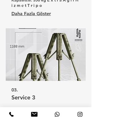
i z m e t T r i p o
Daha Fazla Göster
03.
Service 3