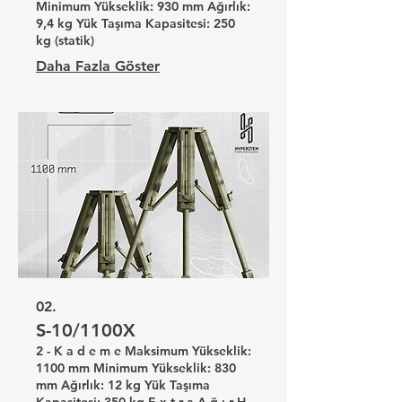
Minimum Yükseklik: 930 mm Ağırlık:
9,4 kg Yük Taşıma Kapasitesi: 250
kg (statik)
Daha Fazla Göster
02.
S-10/1100X
2 - K a d e m e Maksimum Yükseklik:
1100 mm Minimum Yükseklik: 830
mm Ağırlık: 12 kg Yük Taşıma
Kapasitesi: 350 kg E x t r a A ğ ı r H