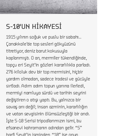
S-10'UN HİKAYESİ
1915 yılının soğuk ve puslu bir sabahı…
Çanakkale’de top sesleri gökyüzünü
titretiyor, deniz barut kokusuyla
kaplanmıştı. O an, mermiler tükendiğinde,
topçu eri Seyit’in gözleri kararlılıkla parladı.
276 kiloluk dev bir top mermisini, hiçbir
yardım olmadan, sadece iradesi ve gücüyle
sırtladı. Adım adım topun yanına ilerledi,
mermiyi namluya sürdü ve tarihin seyrini
değiştiren o atışı yaptı. Bu, yalnızca bir
savaş anı değil; insan azminin, kararlılığın
ve vatan sevgisinin ölümsüzleştiği bir andı.
İşte S-10 Serisi tripodlarımızın ismi, bu
efsanevi kahramanın adından gelir. “S”
harfi Seyit’in isminden, “10” ise onun