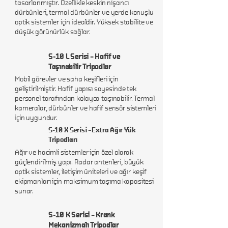
tasarlanmıştır. Özellikle keskin nişancı
1m
dürbünleri, termal dürbünler ve yerde konuşlu
optik sistemler için idealdir. Yüksek stabilite ve
50 cm
düşük görünürlük sağlar.
0m
S-10 L Serisi – Hafif ve
Taşınabilir Tripodlar
Mobil görevler ve saha keşifleri için
geliştirilmiştir. Hafif yapısı sayesinde tek
personel tarafından kolayca taşınabilir. Termal
kameralar, dürbünler ve hafif sensör sistemleri
için uygundur.
S-10 X Serisi –Extra Ağır Yük
Tripodları
Ağır ve hacimli sistemler için özel olarak
güçlendirilmiş yapı. Radar antenleri, büyük
optik sistemler, iletişim üniteleri ve ağır keşif
ekipmanları için maksimum taşıma kapasitesi
sunar.
S-10 K Serisi – Krank
Mekanizmalı Tripodlar