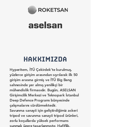
HAKKIMIZDA
Hyperitem, İTÜ Çekirdek’te kurulmuş,
yüzlerce girişim arasından sıyrılarak ilk 50
girişim arasına girmiş ve İTÜ Big Bang
sahnesinde yer almış yenilikçi bir
mühendislik firmasıdır. Bugün, ASELSAN
Girişimcilik Merkezi ve Teknopark İstanbul
Deep Defence Programı bünyesinde
çalışmalarını sürdürmektedir.
Savunma sanayii için geliştirdiğimiz askeri
tripod ve savunma sanayii tripod ürünleri,
zorlu koşullarda yüksek performans
sunmak üzere tasarlanmıştır. Hafiflik,