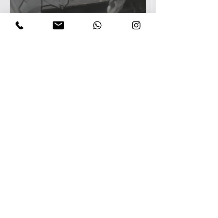
MIL-STD Nedir? Askeri Dayanıklılık
Standartlarına Genel Bir Bakış
teomangonen3
31 May
3 dakikada okunur
Savunma Sanayisinde Güven ve
İstikrar; SAHA EXPO Deneyimimiz Trust
and Stability in the Defense Industry:
Our SAHA EXPO Experience