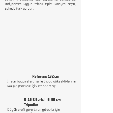
İhtiyacınıza uygun tripod tipini kolayca seçin,
sahada fark yaratın.
8m
7m
6m
5m
4m
Referans 182 cm
​​İnsan boyu referansı ile tripod yüksekliklerinin
karşılaştırılması için standart ölçü.
3m
250 cm
S-10 S Serisi – 0-50 cm
2m
Tripodlar
Düşük profil gerektiren görevler için
150 cm