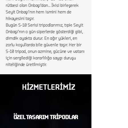
rütbesi olan Onbaşı’dan… İkisi birleşerek
Seyit Onbaşı’nın hem ismini hem de
hikayesini taşır.
Bugün S-10 Serisi tripodlarımız, tıpkı Seyit
Onbaşı’nın o gün siperlerde gösterdiği gibi,
dimdik ayakta durur. En ağır yükleri, en
zorlu koşullarda bile güvenle taşır. Her bir
S-10 tripod, onun azmine, gücüne ve vatanı
için sergilediği kararlılığa saygı duruşu
niteliğinde üretilmiştir.
HİZMETLERİMİZ
ÖZEL TASARIM TRİPODLAR