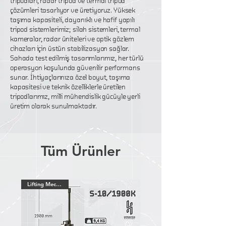
tripodları, radar tripod ve termal tripod
çözümleri tasarlıyor ve üretiyoruz. Yüksek
taşıma kapasiteli, dayanıklı ve hafif yapılı
tripod sistemlerimiz; silah sistemleri, termal
kameralar, radar üniteleri ve optik gözlem
cihazları için üstün stabilizasyon sağlar.
Sahada test edilmiş tasarımlarımız, her türlü
operasyon koşulunda güvenilir performans
sunar. İhtiyaçlarınıza özel boyut, taşıma
kapasitesi ve teknik özelliklerle üretilen
tripodlarımız, milli mühendislik gücüyle yerli
üretim olarak sunulmaktadır.
Tüm Ürünler
Lifting Mechanism