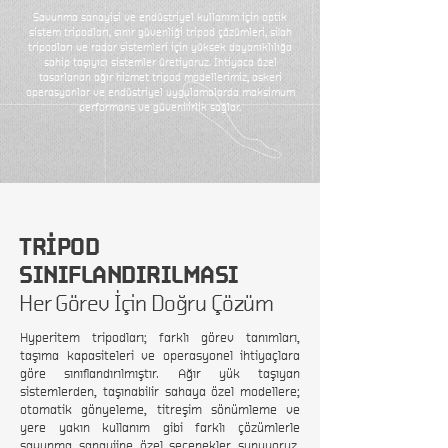
Savunma sanayisi ve endüstriyel kullanım için optik
sistem tripodları, sınır güvenliği tripod çözümleri, silah
tripodları ve radar sistemleri için yüksek dayanıklılığa
sahip taşıyıcı sistemler üretiyoruz. İhtiyaca özel
tasarlanan ağır hizmet tripod modellerimiz, askeri
operasyonlar ve endüstriyel uygulamalarda maksimum
performans ve güvenilirlik sağlar.
TRİPOD
SINIFLANDIRILMASI
Her Görev İçin Doğru Çözüm
Hyperitem tripodları; farklı görev tanımları,
taşıma kapasiteleri ve operasyonel ihtiyaçlara
göre sınıflandırılmıştır. Ağır yük taşıyan
sistemlerden, taşınabilir sahaya özel modellere;
otomatik gönyeleme, titreşim sönümleme ve
yere yakın kullanım gibi farklı çözümlerle
savunma sanayiine özel seçenekler sunuyoruz.